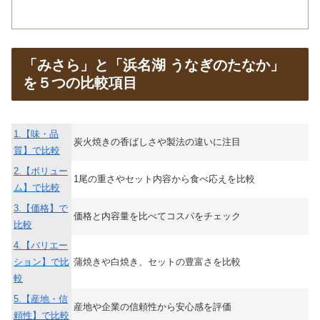
「みさら」と「浜名湖 うなぎのたなか」
を５つの比較項目
1.【味・品
炭火焼きの香ばしさや製法の違いに注目
質】で比較
2.【ボリュー
1尾の重さやセット内容から食べ応えを比較
ム】で比較
3.【価格】で
価格と内容量を比べてコスパをチェック
比較
4.【バリエー
ション】で比
蒲焼きや白焼き、セットの豊富さを比較
較
5.【産地・信
産地や企業の信頼性から安心感を評価
頼性】で比較