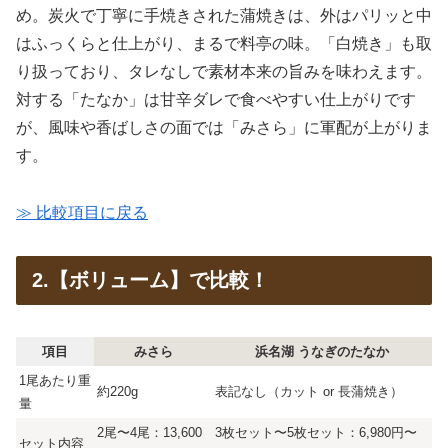
め。炭火で丁寧に手焼きされた蒲焼きは、外はパリッと中
はふっくらと仕上がり、まるで料亭の味。「白焼き」も取
り扱っており、タレなしで素材本来の旨みを味わえます。
対する「たなか」は甘辛ダレで食べやすい仕上がりです
が、風味や香ばしさの面では「みさら」に軍配が上がりま
す。
≫ 比較項目に戻る
2.【ボリューム】で比較！
項目
みさら
浜名湖 うなぎのたなか
1尾あたり重
約220g
表記なし（カット or 長蒲焼き）
量
2尾〜4尾：13,600
3枚セット〜5枚セット：6,980円〜
セット内容