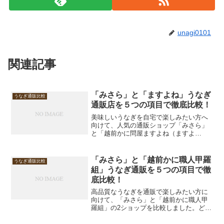
unagi0101
関連記事
「みさら」と「ますよね」うなぎ
うなぎ通販比較
通販店を５つの項目で徹底比較！
美味しいうなぎを自宅で楽しみたい方へ
向けて、人気の通販ショップ「みさら」
と「越前かに問屋ますよね（ますよ
ね）」を徹底比較しました。どちらも魅
力的な商品を提供していますが、味やボ
リューム、価格などの違いを分かりやす
「みさら」と「越前かに職人甲羅
うなぎ通販比較
くまとめました。購入前の参考...
組」うなぎ通販を５つの項目で徹
底比較！
高品質なうなぎを通販で楽しみたい方に
向けて、「みさら」と「越前かに職人甲
羅組」の2ショップを比較しました。どち
らも冷凍で届くうなぎ蒲焼きを中心に展
開しており、家庭で本格的な味が楽しめ