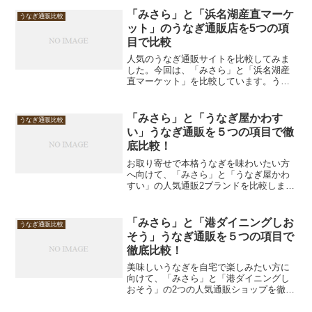
ます。味のこだわりや価格、ボリューム
「みさら」と「浜名湖産直マーケ
うなぎ通販比較
感まで詳しくチェックし...
ット」のうなぎ通販店を5つの項
目で比較
人気のうなぎ通販サイトを比較してみま
した。今回は、「みさら」と「浜名湖産
直マーケット」を比較しています。うな
ぎを購入する際に気になる「1.味・品
質」「2.ボリューム」「3.価格」「4.商品
のバリエーション」「5.産地・信頼性」
「みさら」と「うなぎ屋かわす
うなぎ通販比較
の5つの項目で...
い」うなぎ通販を５つの項目で徹
底比較！
お取り寄せで本格うなぎを味わいたい方
へ向けて、「みさら」と「うなぎ屋かわ
すい」の人気通販2ブランドを比較しまし
た。どちらも高品質な国産うなぎを提供
しており、贈答用や家族の食卓にぴった
り。それぞれの特徴を5つのポイントで詳
「みさら」と「港ダイニングしお
うなぎ通販比較
しく見ていきましょう...
そう」うなぎ通販を５つの項目で
徹底比較！
美味しいうなぎを自宅で楽しみたい方に
向けて、「みさら」と「港ダイニングし
おそう」の2つの人気通販ショップを徹底
比較しました。どちらも国産うなぎを使
用しており、それぞれに魅力的な特徴が