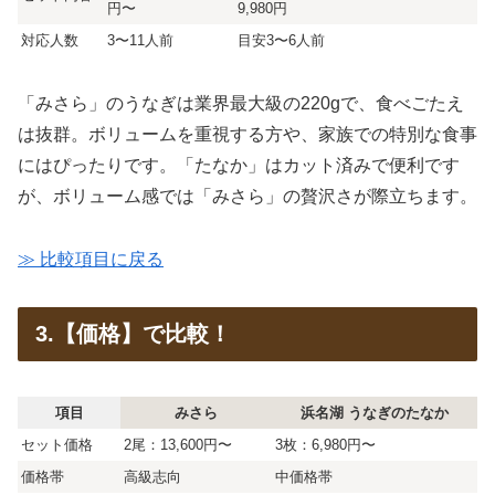
円〜
9,980円
対応人数
3〜11人前
目安3〜6人前
「みさら」のうなぎは業界最大級の220gで、食べごたえ
は抜群。ボリュームを重視する方や、家族での特別な食事
にはぴったりです。「たなか」はカット済みで便利です
が、ボリューム感では「みさら」の贅沢さが際立ちます。
≫ 比較項目に戻る
3.【価格】で比較！
項目
みさら
浜名湖 うなぎのたなか
セット価格
2尾：13,600円〜
3枚：6,980円〜
価格帯
高級志向
中価格帯