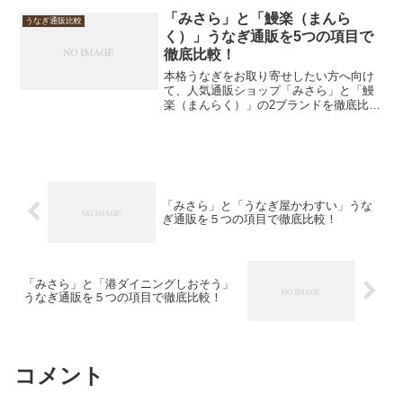
あります。今回は「味・品質」「ボリュ
「みさら」と「鰻楽（まんら
うなぎ通販比較
ーム」「価格」「バリエ...
く）」うなぎ通販を5つの項目で
徹底比較！
本格うなぎをお取り寄せしたい方へ向け
て、人気通販ショップ「みさら」と「鰻
楽（まんらく）」の2ブランドを徹底比較
しました。「みさら」は炭火手焼きの高
級志向、「鰻楽」はきざみやセット商品
が充実した実用性重視。この記事では、
味・品質、ボリューム、...
「みさら」と「うなぎ屋かわすい」うな
ぎ通販を５つの項目で徹底比較！
「みさら」と「港ダイニングしおそう」
うなぎ通販を５つの項目で徹底比較！
コメント