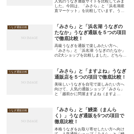
人気のうなぎ通販サイトを比較してみま
した。今回は、「みさら」と「浜名湖産
直マーケット」を比較しています。うな
ぎを購入する際に気になる「1.味・品
質」「2.ボリューム」「3.価格」「4.商品
のバリエーション」「5.産地・信頼性」
「みさら」と「浜名湖 うなぎの
うなぎ通販比較
の5つの項目で...
たなか」うなぎ通販を５つの項目
で徹底比較！
高級うなぎを通販で楽しみたい方へ、
「みさら」と「浜名湖 うなぎのたなか」
の2大ショップを比較しました。どちらも
国産うなぎを使用した高品質な商品を展
開していますが、それぞれに特徴があり
ます。ギフト用途やご家庭での食事に役
「みさら」と「ますよね」うなぎ
うなぎ通販比較
立つ比較を5つの項目で...
通販店を５つの項目で徹底比較！
美味しいうなぎを自宅で楽しみたい方へ
向けて、人気の通販ショップ「みさら」
と「越前かに問屋ますよね（ますよ
ね）」を徹底比較しました。どちらも魅
力的な商品を提供していますが、味やボ
リューム、価格などの違いを分かりやす
「みさら」と「鰻楽（まんら
うなぎ通販比較
くまとめました。購入前の参考...
く）」うなぎ通販を5つの項目で
徹底比較！
本格うなぎをお取り寄せしたい方へ向け
て、人気通販ショップ「みさら」と「鰻