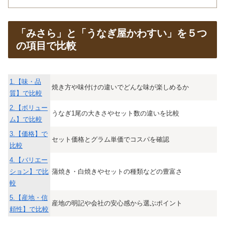
「みさら」と「うなぎ屋かわすい」を５つ
の項目で比較
1.【味・品
焼き方や味付けの違いでどんな味が楽しめるか
質】で比較
2.【ボリュー
うなぎ1尾の大きさやセット数の違いを比較
ム】で比較
3.【価格】で
セット価格とグラム単価でコスパを確認
比較
4.【バリエー
ション】で比
蒲焼き・白焼きやセットの種類などの豊富さ
較
5.【産地・信
産地の明記や会社の安心感から選ぶポイント
頼性】で比較