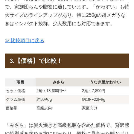
で、家族団らんや贈答に適しています。「かわすい」も特
大サイズのラインアップがあり、特に250gの超メガうな
ぎはインパクト抜群。少人数用にも対応できます。
≫ 比較項目に戻る
3.【価格】で比較！
項目
みさら
うなぎ屋かわすい
セット価格
2尾：13,600円〜
2尾：7,890円
グラム単価
約30円/g
約18〜22円/g
価格帯
高級志向
家庭向け
「みさら」は炭火焼きと高級包装を含めた価格で、贅沢感
や特別感を求める方にぴったり。価格に見合った味とボリ