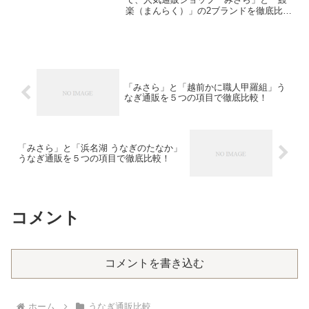
楽（まんらく）」の2ブランドを徹底比較
しました。「みさら」は炭火手焼きの高
級志向、「鰻楽」はきざみやセット商品
が充実した実用性重視。この記事では、
味・品質、ボリューム、...
「みさら」と「越前かに職人甲羅組」う
なぎ通販を５つの項目で徹底比較！
「みさら」と「浜名湖 うなぎのたなか」
うなぎ通販を５つの項目で徹底比較！
コメント
コメントを書き込む
ホーム
うなぎ通販比較