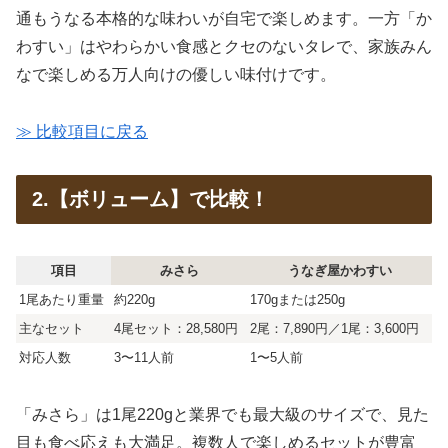
通もうなる本格的な味わいが自宅で楽しめます。一方「か
わすい」はやわらかい食感とクセのないタレで、家族みん
なで楽しめる万人向けの優しい味付けです。
≫ 比較項目に戻る
2.【ボリューム】で比較！
項目
みさら
うなぎ屋かわすい
1尾あたり重量
約220g
170gまたは250g
主なセット
4尾セット：28,580円
2尾：7,890円／1尾：3,600円
対応人数
3〜11人前
1〜5人前
「みさら」は1尾220gと業界でも最大級のサイズで、見た
目も食べ応えも大満足。複数人で楽しめるセットが豊富