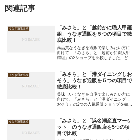
関連記事
「みさら」と「越前かに職人甲羅
うなぎ通販比較
組」うなぎ通販を５つの項目で徹
底比較！
高品質なうなぎを通販で楽しみたい方に
向けて、「みさら」と「越前かに職人甲
羅組」の2ショップを比較しました。どち
らも冷凍で届くうなぎ蒲焼きを中心に展
開しており、家庭で本格的な味が楽しめ
ます。味のこだわりや価格、ボリューム
「みさら」と「港ダイニングしお
うなぎ通販比較
感まで詳しくチェックし...
そう」うなぎ通販を５つの項目で
徹底比較！
美味しいうなぎを自宅で楽しみたい方に
向けて、「みさら」と「港ダイニングし
おそう」の2つの人気通販ショップを徹底
比較しました。どちらも国産うなぎを使
用しており、それぞれに魅力的な特徴が
あります。今回は「味・品質」「ボリュ
「みさら」と「浜名湖産直マーケ
うなぎ通販比較
ーム」「価格」「バリエ...
ット」のうなぎ通販店を5つの項
目で比較