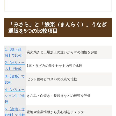
「みさら」と「鰻楽（まんらく）」うなぎ
通販を5つの比較項目
1.【味・品
炭火焼きと工場加工の違いから味の個性を評価
質】で比較
2.【ボリュー
1尾・きざみの量やセット内容で比較
ム】で比較
3.【価格】で
セット価格とコスパの視点で比較
比較
4.【バリエー
ション】で比
きざみ・白焼き・長焼きなどの種類を評価
較
5.【産地・信
産地や企業情報から安心感をチェック
頼性】で比較