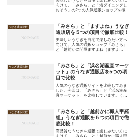
美味しいうなぎを自宅で楽しみたい方に
向けて、「みさら」と「港ダイニングし
おそう」の2つの人気通販ショップを徹底
比較しました。どちらも国産うなぎを使
用しており、それぞれに魅力的な特徴が
あります。今回は「味・品質」「ボリュ
「みさら」と「ますよね」うなぎ
うなぎ通販比較
ーム」「価格」「バリエ...
通販店を５つの項目で徹底比較！
美味しいうなぎを自宅で楽しみたい方へ
向けて、人気の通販ショップ「みさら」
と「越前かに問屋ますよね（ますよ
ね）」を徹底比較しました。どちらも魅
力的な商品を提供していますが、味やボ
リューム、価格などの違いを分かりやす
「みさら」と「浜名湖産直マーケ
うなぎ通販比較
くまとめました。購入前の参考...
ット」のうなぎ通販店を5つの項
目で比較
人気のうなぎ通販サイトを比較してみま
した。今回は、「みさら」と「浜名湖産
直マーケット」を比較しています。うな
ぎを購入する際に気になる「1.味・品
質」「2.ボリューム」「3.価格」「4.商品
のバリエーション」「5.産地・信頼性」
「みさら」と「越前かに職人甲羅
うなぎ通販比較
の5つの項目で...
組」うなぎ通販を５つの項目で徹
底比較！
高品質なうなぎを通販で楽しみたい方に
向けて、「みさら」と「越前かに職人甲