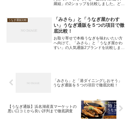
羅組」の2ショップを比較しました。どち
らも冷凍で届くうなぎ蒲焼きを中心に展
開しており、家庭で本格的な味が楽しめ
ます。味のこだわりや価格、ボリューム
「みさら」と「うなぎ屋かわす
うなぎ通販比較
感まで詳しくチェックし...
い」うなぎ通販を５つの項目で徹
底比較！
お取り寄せで本格うなぎを味わいたい方
へ向けて、「みさら」と「うなぎ屋かわ
すい」の人気通販2ブランドを比較しまし
た。どちらも高品質な国産うなぎを提供
しており、贈答用や家族の食卓にぴった
り。それぞれの特徴を5つのポイントで詳
しく見ていきましょう...
「みさら」と「港ダイニングしおそう」
うなぎ通販を５つの項目で徹底比較！
【うなぎ通販】浜名湖産直マーケットの
悪い口コミから良い評判まで徹底調査