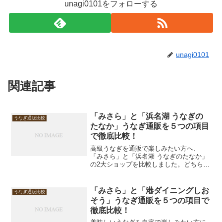
unagi0101をフォローする
unagi0101
関連記事
「みさら」と「浜名湖 うなぎの
うなぎ通販比較
たなか」うなぎ通販を５つの項目
で徹底比較！
高級うなぎを通販で楽しみたい方へ、
「みさら」と「浜名湖 うなぎのたなか」
の2大ショップを比較しました。どちらも
国産うなぎを使用した高品質な商品を展
開していますが、それぞれに特徴があり
ます。ギフト用途やご家庭での食事に役
「みさら」と「港ダイニングしお
うなぎ通販比較
立つ比較を5つの項目で...
そう」うなぎ通販を５つの項目で
徹底比較！