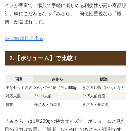
イプが豊富で、湯煎で手軽に楽しめる利便性が高い商品設
計。味にこだわるなら「みさら」、簡便性重視なら「鰻
楽」が選ばれます。
≫ 比較項目に戻る
2.【ボリューム】で比較！
項目
みさら
鰻楽
主なセット内容
220g×2〜4尾（最大880g）
きざみ10袋（500g）など
対応人数
3〜11人前
2〜5人前程度
形状
長焼き・白焼き
きざみ・長焼き
「みさら」は1尾220gの特大サイズで、ボリュームと見た
目の迫力は抜群。「鰻楽」は小分けのきざみが便利です