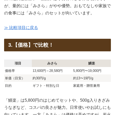
が、量的には「みさら」がやや優勢。おもてなしや家族で
の食事には「みさら」のセットが向いています。
≫ 比較項目に戻る
3.【価格】で比較！
項目
みさら
鰻楽
価格帯
13,600円～28,580円
5,800円〜19,000円
単価（目安）
約30円/g
約13〜19円/g
目的
ギフト・特別な日
家庭用・贈答兼用
「鰻楽」は5,800円のはじめてセットや、500g入りきざみ
うなぎなど、コスパの良さが魅力。日常使いやお試しにも
向いています。一方「みさら」は価格は高めですが、炭火