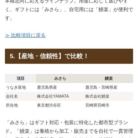
本格志向に応えるラインナップ。用途に応じて選びやす
く、ギフトには「みさら」、自宅用には「鰻楽」が便利で
す。
≫ 比較項目に戻る
5.【産地・信頼性】で比較！
項目
みさら
鰻楽
うなぎ産地
鹿児島県産
鹿児島・宮崎県産
会社名
株式会社YAMATA
株式会社鰻楽
所在地
東京都渋谷区
宮崎県宮崎市
「みさら」はギフト対応・包装に特化した都市型ブラン
ド。「鰻楽」は養殖から加工・販売までを自社で一貫管理